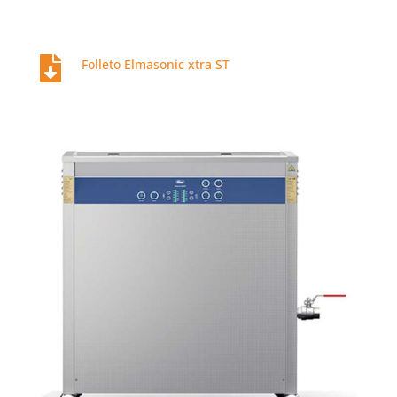

Folleto Elmasonic xtra ST