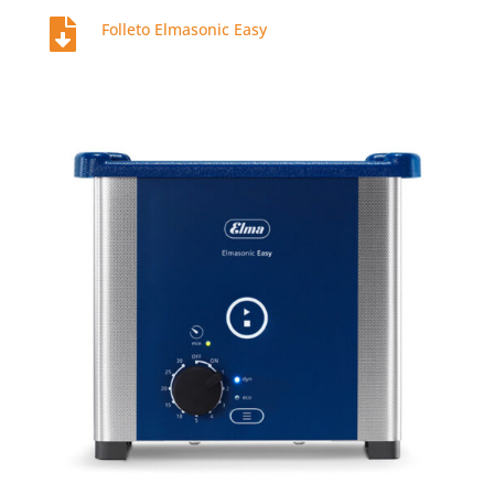

Folleto Elmasonic Easy